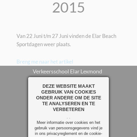
2015
Van 22 Juni t/m 27 Juni vinden de Elar Beach
Sportdagen weer plaats.
Breng me naar het artikel
Verkeersschool Elar Lexmond
Nieuwe Rijksweg 142
DEZE WEBSITE MAAKT
GEBRUIK VAN COOKIES
4128 BP Lexmond
ONDER ANDERE OM DE SITE
t: 0347-341577
TE ANALYSEREN EN TE
VERBETEREN
info@elarlexmond.nl
. .
Meer informatie over cookies en het
gebruik van persoonsgegevens vind je
in ons privacyreglement en de cookie-