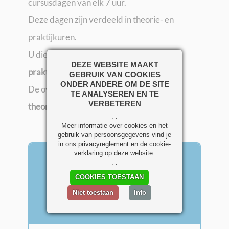
cursusdagen van elk 7 uur.
Deze dagen zijn verdeeld in theorie- en
praktijkuren.
U dient hiervan minimaal 1 dag (7 uur)
DEZE WEBSITE MAAKT
praktijknascholing
te volgen.
GEBRUIK VAN COOKIES
ONDER ANDERE OM DE SITE
De overige nascholingsuren mogen
TE ANALYSEREN EN TE
VERBETEREN
theoretische uren
zijn.
. .
Meer informatie over cookies en het
gebruik van persoonsgegevens vind je
in ons privacyreglement en de cookie-
verklaring op deze website.
Een greep uit ons
. .
COOKIES TOESTAAN
cursusaanbod t.b.v.
Niet toestaan
Info
code 95: