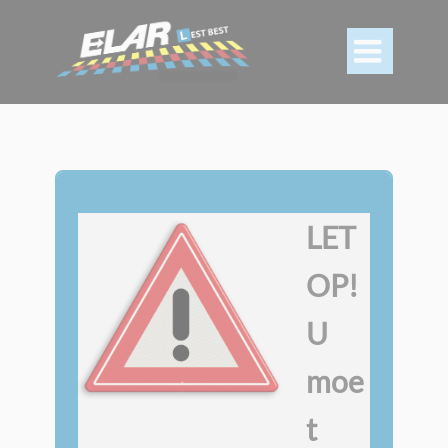

LET
OP!
U
moe
t