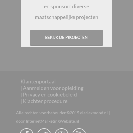
en sponsort diverse
maatschappelijke projecten
BEKIJK DE PROJECTEN
Klantenportaal
| Aanmelden voor opleiding
| Privacy en cookiebeleid
| Klachtenprocedure
Alle rechten voorbehouden©2015 elarlexmond.nl |
door InternetMarketingWebsite.nl