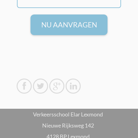
NU AANVRAGEN




Verkeersschool Elar Lexmond
Nieuwe Rijksweg 142
4128 BP Lexmond